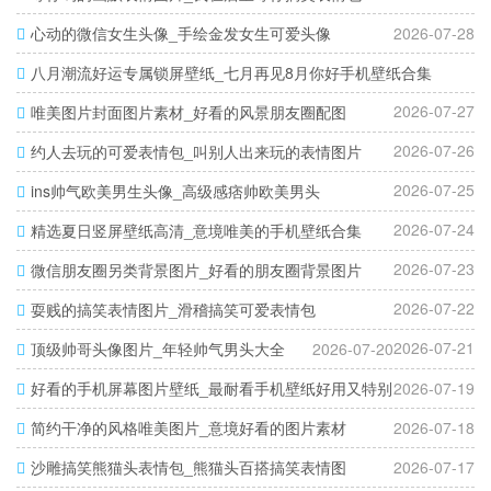
心动的微信女生头像_手绘金发女生可爱头像
2026-07-28
八月潮流好运专属锁屏壁纸_七月再见8月你好手机壁纸合集
2026-07-27
唯美图片封面图片素材_好看的风景朋友圈配图
2026-07-26
约人去玩的可爱表情包_叫别人出来玩的表情图片
2026-07-25
ins帅气欧美男生头像_高级感痞帅欧美男头
2026-07-24
精选夏日竖屏壁纸高清_意境唯美的手机壁纸合集
2026-07-23
微信朋友圈另类背景图片_好看的朋友圈背景图片
2026-07-22
耍贱的搞笑表情图片_滑稽搞笑可爱表情包
2026-07-21
顶级帅哥头像图片_年轻帅气男头大全
2026-07-20
好看的手机屏幕图片壁纸_最耐看手机壁纸好用又特别
2026-07-19
简约干净的风格唯美图片_意境好看的图片素材
2026-07-18
沙雕搞笑熊猫头表情包_熊猫头百搭搞笑表情图
2026-07-17