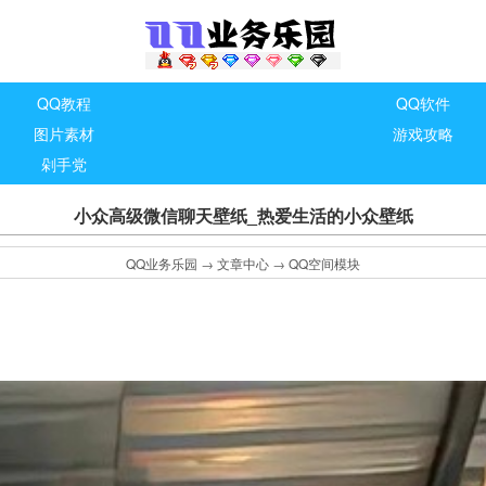
QQ教程
QQ软件
图片素材
游戏攻略
剁手党
小众高级微信聊天壁纸_热爱生活的小众壁纸
QQ业务乐园
→
文章中心
→
QQ空间模块