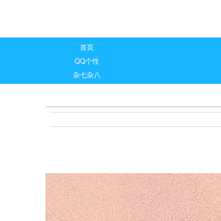
首页
QQ个性
杂七杂八