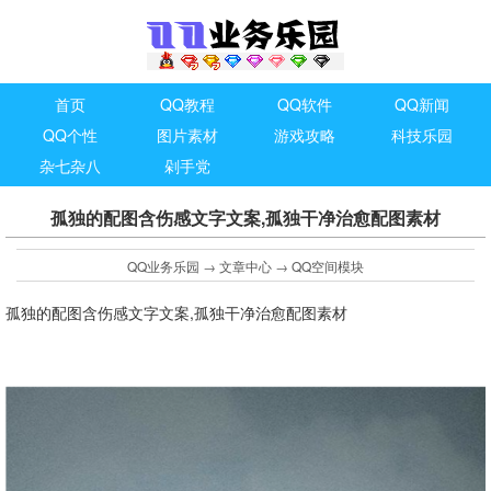
首页
QQ教程
QQ软件
QQ新闻
QQ个性
图片素材
游戏攻略
科技乐园
杂七杂八
剁手党
孤独的配图含伤感文字文案,孤独干净治愈配图素材
QQ业务乐园
→
文章中心
→
QQ空间模块
孤独的配图含伤感文字文案,孤独干净治愈配图素材