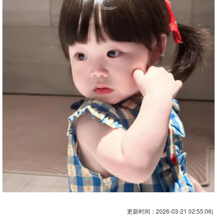
更新时间：2026-03-21 02:55:06|