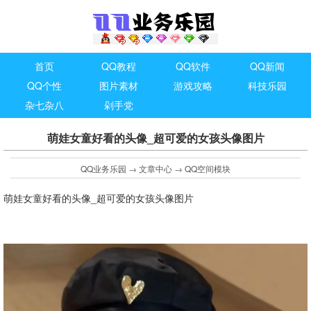
首页
QQ教程
QQ软件
QQ新闻
QQ个性
图片素材
游戏攻略
科技乐园
杂七杂八
剁手党
萌娃女童好看的头像_超可爱的女孩头像图片
QQ业务乐园
→
文章中心
→
QQ空间模块
萌娃女童好看的头像_超可爱的女孩头像图片