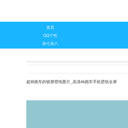
首页
QQ个性
杂七杂八
超帅跑车的锁屏壁纸图片_高清4k跑车手机壁纸全屏