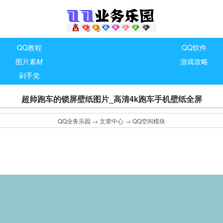
QQ教程
QQ软件
图片素材
游戏攻略
剁手党
超帅跑车的锁屏壁纸图片_高清4k跑车手机壁纸全屏
QQ业务乐园
→
文章中心
→
QQ空间模块