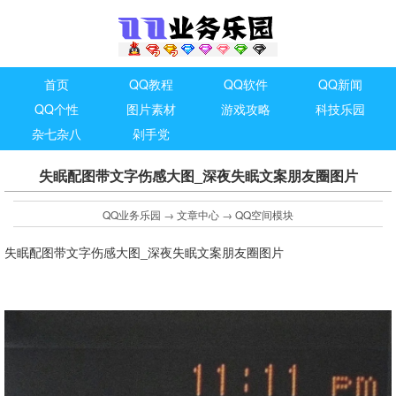
首页
QQ教程
QQ软件
QQ新闻
QQ个性
图片素材
游戏攻略
科技乐园
杂七杂八
剁手党
失眠配图带文字伤感大图_深夜失眠文案朋友圈图片
QQ业务乐园
→
文章中心
→
QQ空间模块
失眠配图带文字伤感大图_深夜失眠文案朋友圈图片