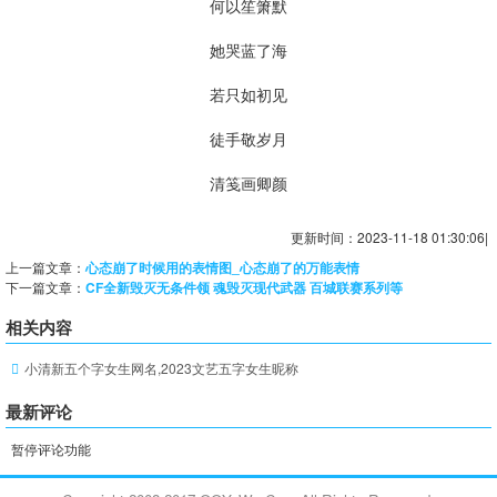
何以笙箫默
她哭蓝了海
若只如初见
徒手敬岁月
清笺画卿颜
更新时间：2023-11-18 01:30:06|
上一篇文章：
心态崩了时候用的表情图_心态崩了的万能表情
下一篇文章：
CF全新毁灭无条件领 魂毁灭现代武器 百城联赛系列等
相关内容
小清新五个字女生网名,2023文艺五字女生昵称
最新评论
暂停评论功能