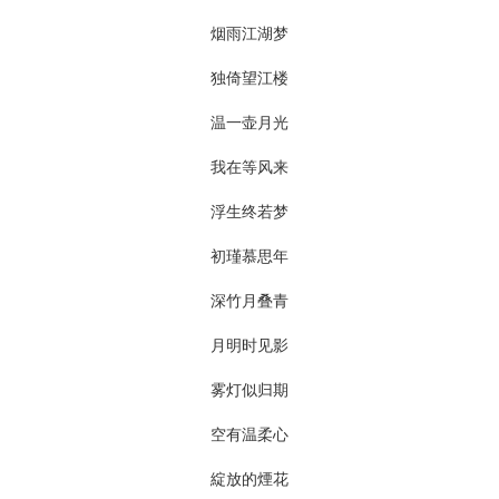
烟雨江湖梦
独倚望江楼
温一壶月光
我在等风来
浮生终若梦
初瑾慕思年
深竹月叠青
月明时见影
雾灯似归期
空有温柔心
綻放的煙花