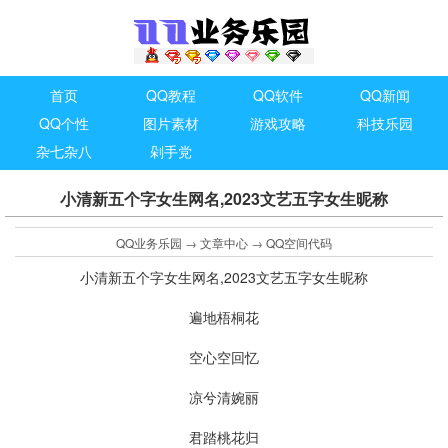
首页
QQ教程
QQ软件
QQ新闻
QQ个性
图片素材
游戏攻略
科技乐园
杂七杂八
剁手党
小清新五个字女生网名,2023文艺五字女生昵称
QQ业务乐园
→
文章中心
→
QQ空间代码
小清新五个字女生网名,2023文艺五字女生昵称
遍地梧桐花
空心空回忆
凉兮清婉丽
君踏桃花归