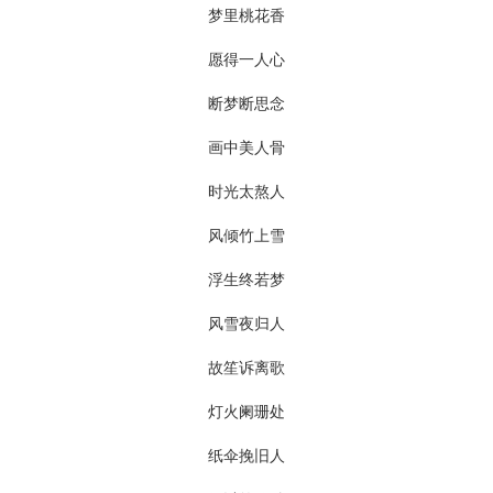
梦里桃花香
愿得一人心
断梦断思念
画中美人骨
时光太熬人
风倾竹上雪
浮生终若梦
风雪夜归人
故笙诉离歌
灯火阑珊处
纸伞挽旧人