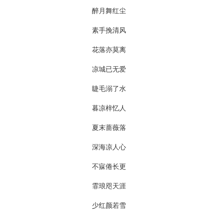
醉月舞红尘
素手挽清风
花落亦莫离
凉城已无爱
睫毛溺了水
暮凉梓忆人
夏末蔷薇落
深海凉人心
不寐倦长更
霏琅咫天涯
少红颜若雪